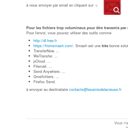
à nous envoyer par email en cliquant sur ->
Pour les fichiers trop volumineux pour être transmis par
Pour l'envoi, vous pouvez utiliser des outils comme
http://dl.free.fr
https://fromsmash.com/
. Smash est une
très
bonne soluti
TransferNow. ...
WeTransfer. ...
pCloud. ...
Filemail. ...
Send Anywhere. ...
Grosfichiers. ...
Firefox Send.
à envoyer au destinataire
contacts@lesamisdelacreuse.fr
Vous n'a
Y