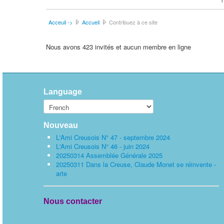
Acceuil ->
Accueil
Contribuez à ce site
Nous avons 423 invités et aucun membre en ligne
Language
Nouveau
L'Ami Creusois N° 47 - septembre 2024
L'Ami Creusois N° 46 - juin 2024
20250314 Assemblée Générale 2025
20250311 Dans la Creuse, Claude Monet se réinvente -
arte
Nous contacter