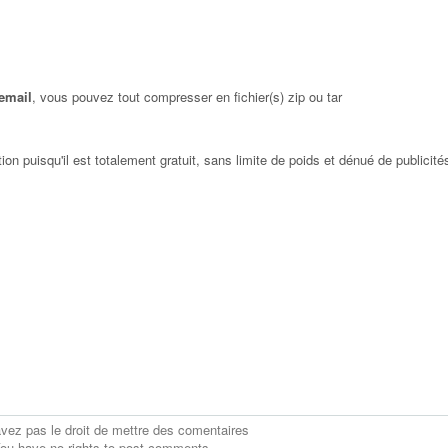
 email
, vous pouvez tout compresser en fichier(s) zip ou tar
on puisqu'il est totalement gratuit, sans limite de poids et dénué de publicit
vez pas le droit de mettre des comentaires
ou have no rights to post comments