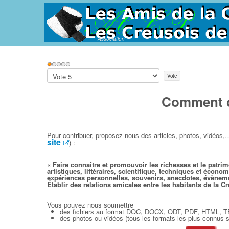
Association
Vote
utilisateur:
1
/
5
Veuillez
voter
Comment co
Pour contribuer, proposez nous des articles, photos, vidéos,… à
site
) :
« Faire connaître et promouvoir les richesses et le patri
artistiques, littéraires, scientifique, techniques et écono
expériences personnelles, souvenirs, anecdotes, évènement
Établir des relations amicales entre les habitants de la Cr
Vous pouvez nous soumettre
des fichiers au format DOC, DOCX, ODT, PDF, HTML, 
des photos ou vidéos (tous les formats les plus connus 