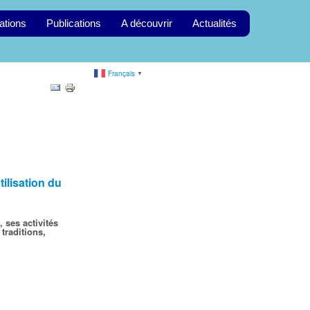
ations
Publications
A découvrir
Actualités
Français
▼
tilisation du
, ses activités
 traditions,