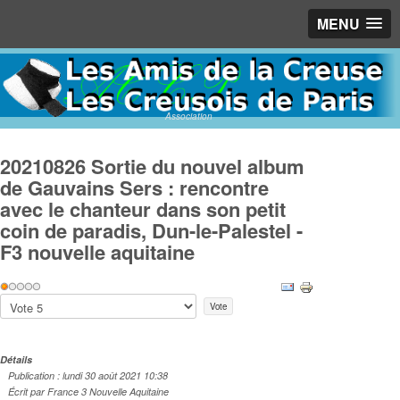
MENU
Association
20210826 Sortie du nouvel album
de Gauvains Sers : rencontre
avec le chanteur dans son petit
coin de paradis, Dun-le-Palestel -
F3 nouvelle aquitaine
Vote
utilisateur:
1
/
5
Veuillez
voter
Détails
Publication : lundi 30 août 2021 10:38
Écrit par France 3 Nouvelle Aquitaine