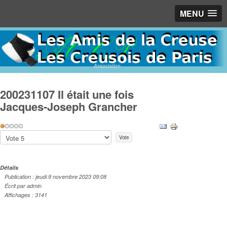
MENU
Association
200231107 Il était une fois
Jacques-Joseph Grancher
Vote
utilisateur:
1
/
5
Veuillez
voter
Détails
Publication : jeudi 9 novembre 2023 09:08
Écrit par admin
Affichages : 3141