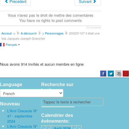
Précédent
Suivant
Vous n'avez pas le droit de mettre des comentaires
You have no rights to post comments
JComments
Acceuil ->
A découvrir
> Personnages
200231107 Il était une
fois Jacques-Joseph Grancher
Français
▼
Nous avons 914 invités et aucun membre en ligne
Language
Recherche sur
le site
Nouveau
L'Ami Creusois N°
Calendrier des
47 - septembre
2024
évènements:
L'Ami Creusois N°
«
<
Août
2026
>
»