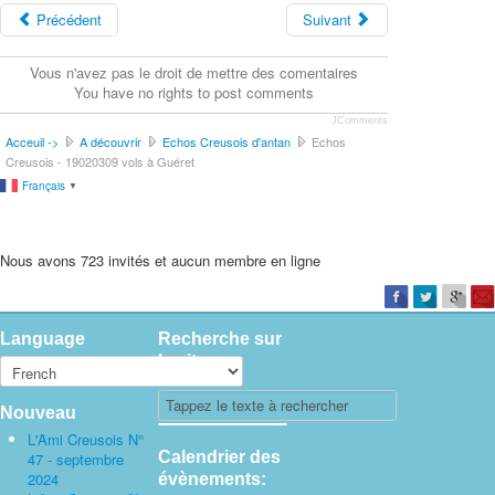
Précédent
Suivant
Vous n'avez pas le droit de mettre des comentaires
You have no rights to post comments
JComments
Acceuil ->
A découvrir
Echos Creusois d'antan
Echos
Creusois - 19020309 vols à Guéret
Français
▼
Nous avons 723 invités et aucun membre en ligne
Language
Recherche sur
le site
Nouveau
L'Ami Creusois N°
Calendrier des
47 - septembre
2024
évènements: