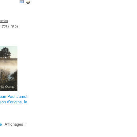
tacles
er 2019 16:59
 Jean-Paul Jamot
on d’origine, la
e
Affichages :