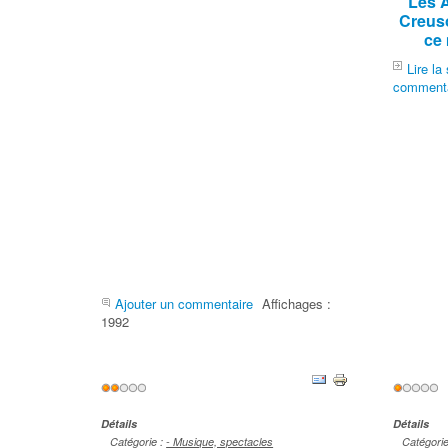
Les 
Creuso
ce
Lire la 
commenta
Ajouter un commentaire
Affichages :
1992
Vote
Vote
utilisateur:
2
/
5
utilisateu
Détails
Détails
Catégorie :
- Musique, spectacles
Catégori