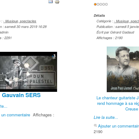
Vote
r:
1
/
5
utilisateur:
1
/
5
Détails
e :
- Musique, spectacles
Catégorie :
- Musique, spec
on : samedi 30 mars 2019 16:28
Publication : samedi 5 janvi
 admin
Écrit par Gérard Gadaud
s : 2291
Affichages : 2190
Gauvain SERS
Le chanteur guitariste
rend hommage à sa régi
te...
Creuse
r un commentaire
Affichages :
Lire la suite...
Ajouter un commentair
2190