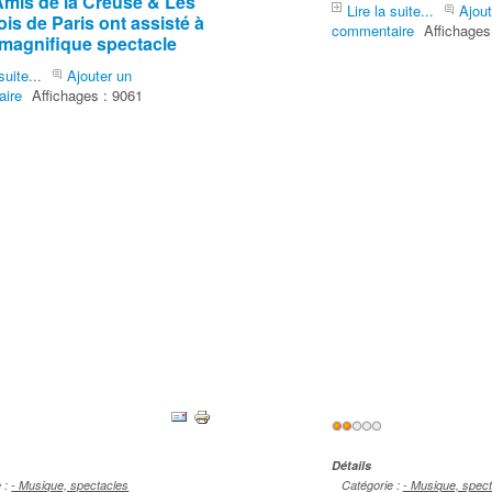
Amis de la Creuse & Les
Lire la suite...
Ajout
is de Paris ont assisté à
commentaire
Affichages
 magnifique spectacle
suite...
Ajouter un
ire
Affichages : 9061
Vote
r:
1
/
5
utilisateur:
2
/
5
Détails
e :
- Musique, spectacles
Catégorie :
- Musique, spec