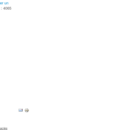
er un
 : 4065
tacles