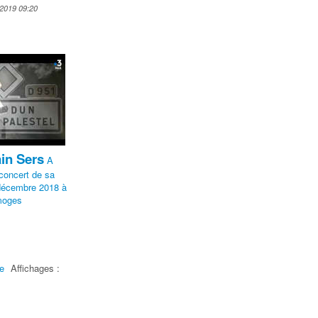
r 2019 09:20
in Sers
A
 concert de sa
 décembre 2018 à
imoges
e
Affichages :