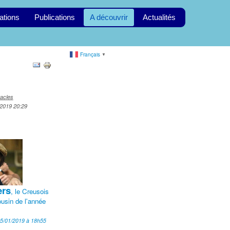
ations
Publications
A découvrir
Actualités
Français
▼
tacles
r 2019 20:29
ers
, le Creusois
usin de l'année
5/01/2019 à 18h55