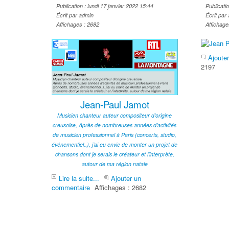
Publication : lundi 17 janvier 2022 15:44
Publicati
Écrit par admin
Écrit par
Affichages : 2682
Affichage
Ajoute
2197
Jean-Paul Jamot
Musicien chanteur auteur compositeur d'origine
creusoise, Après de nombreuses années d'activités
de musicien professionnel à Paris (concerts, studio,
événementiel..), j’ai eu envie de monter un projet de
chansons dont je serais le créateur et l’interprète,
autour de ma région natale
Lire la suite...
Ajouter un
commentaire
Affichages : 2682