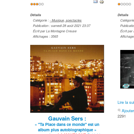
Vote
Vote
utilisateur:
3
/
5
utilisateu
Détails
Détails
Catégorie :
- Musique, spectacles
Catégori
Publication : samedi 28 août 2021 23:37
Publicati
Écrit par La Montagne Creuse
Écrit par
Affichages : 3565
Affichage
Lire la sui
Ajoute
2291
Gauvain Sers :
« "Ta Place dans ce monde" est un
album plus autobiographique »