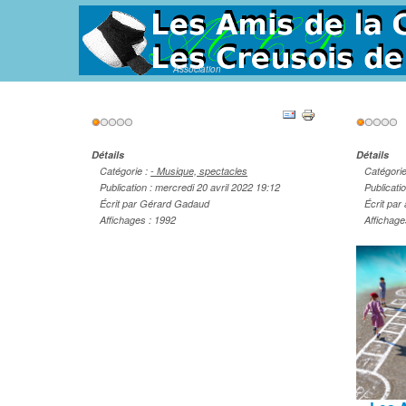
Association
Vote
Vote
utilisateur:
1
/
5
utilisateu
Détails
Détails
Catégorie :
- Musique, spectacles
Catégori
Publication : mercredi 20 avril 2022 19:12
Publicati
Écrit par Gérard Gadaud
Écrit par
Affichages : 1992
Affichage