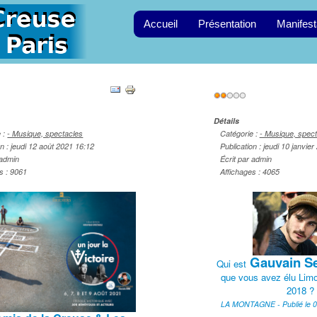
Accueil
Présentation
Manifest
Vote
r:
1
/
5
utilisateur:
2
/
5
Détails
e :
- Musique, spectacles
Catégorie :
- Musique, spec
on : jeudi 12 août 2021 16:12
Publication : jeudi 10 janvie
 admin
Écrit par admin
s : 9061
Affichages : 4065
Gauvain S
Qui est
que vous avez élu Limo
2018 ?
LA MONTAGNE - Publié le 0