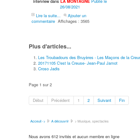
interview dans
LA MONTAGNE
Publié le
26/08/2021
Lire la suite...
Ajouter un
commentaire
Affichages : 3565
Plus d'articles...
Les Troubadours des Bruyères - Les Maçons de la Creu
20171105 C'est la Creuse- Jean-Paul Jamot
Croso Jadis
Page 1 sur 2
Début
Précédent
1
2
Suivant
Fin
Acceuil ->
A découvrir
> Musique, spectacles
Nous avons 612 invités et aucun membre en ligne