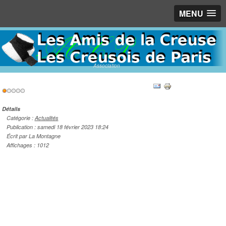
MENU
Association
Vote
utilisateur:
1
/
5
Détails
Catégorie :
Actualités
Publication : samedi 18 février 2023 18:24
Écrit par La Montagne
Affichages : 1012