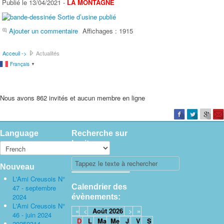
Publié le 13/04/2021 -
LA MONTAGNE
Ajouter un commentaire
Affichages : 1915
Acceuil ->
Actualités
Français
▼
Nous avons 862 invités et aucun membre en ligne
Language
Recherche sur
le site
Nouveau
L'Ami Creusois N°
Calendrier des
47 - septembre
2024
évènements:
L'Ami Creusois N°
«
<
Août
2026
>
»
46 - juin 2024
D
L
Ma
Me
J
V
S
20250314