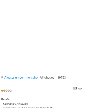
Ajouter un commentaire
Affichages : 49753
Vote
utilisateur:
2
/
5
Détails
Catégorie :
Actualités
Publication : jeudi 17 novembre 2022 11:26