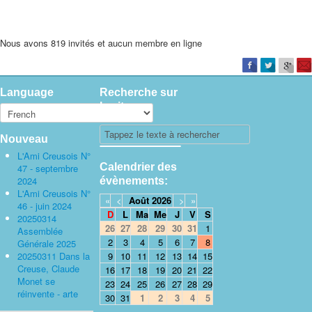
Nous avons 819 invités et aucun membre en ligne
Language
Recherche sur
le site
Nouveau
L'Ami Creusois N°
Calendrier des
47 - septembre
2024
évènements:
L'Ami Creusois N°
«
<
Août
2026
>
»
46 - juin 2024
D
L
Ma
Me
J
V
S
20250314
26
27
28
29
30
31
1
Assemblée
2
3
4
5
6
7
8
Générale 2025
20250311 Dans la
9
10
11
12
13
14
15
Creuse, Claude
16
17
18
19
20
21
22
Monet se
23
24
25
26
27
28
29
réinvente - arte
30
31
1
2
3
4
5