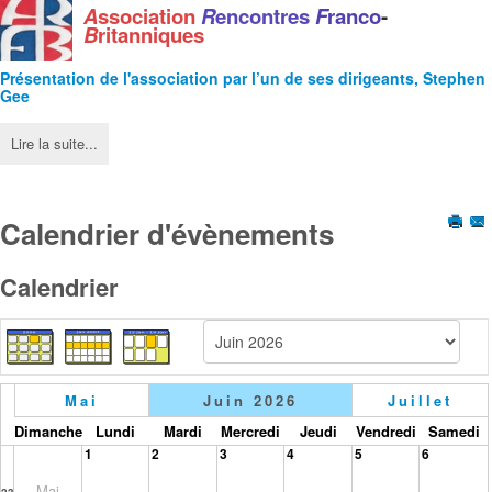
A
ssociation
R
encontres
F
ranco
-
B
ritanniques
Présentation de l'
association
par l’un de ses dirigeants, Stephen
Gee
Lire la suite...
Calendrier d'évènements
Calendrier
Mai
Juin 2026
Juillet
Dimanche
Lundi
Mardi
Mercredi
Jeudi
Vendredi
Samedi
1
2
3
4
5
6
Mai
23