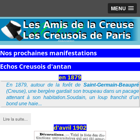
MENU
Association
Nos prochaines manifestations
Echos Creusois d'antan
en 1879
En 1879, autour de la forêt de
Saint-Germain-Beaupré
(Creuse), une bergère gardait son troupeau dans un pacage
attenant à son habitation.Soudain, un loup franchit d’un
bond une haie...
Lire la suite...
d'avril 1902