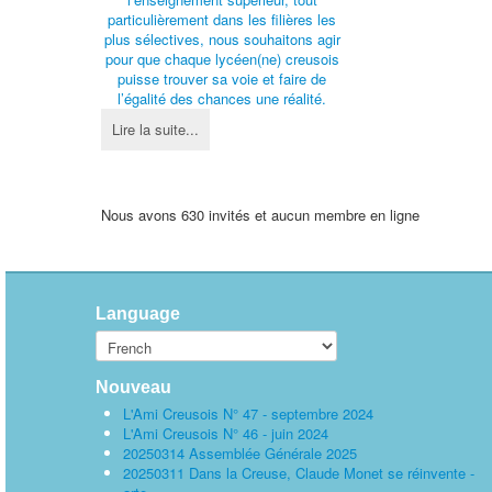
particulièrement dans les filières les
plus sélectives, nous souhaitons agir
pour que chaque lycéen(ne) creusois
puisse trouver sa voie et faire de
l’égalité des chances une réalité.
Lire la suite...
Nous avons 630 invités et aucun membre en ligne
Language
Nouveau
L'Ami Creusois N° 47 - septembre 2024
L'Ami Creusois N° 46 - juin 2024
20250314 Assemblée Générale 2025
20250311 Dans la Creuse, Claude Monet se réinvente -