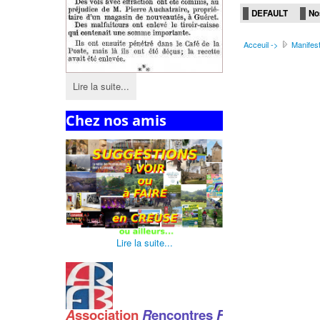
DEFAULT
No
Acceuil ->
Manifest
Lire la suite...
Chez nos amis
Lire la suite...
A
ssociation
R
encontres
F
ranco
-