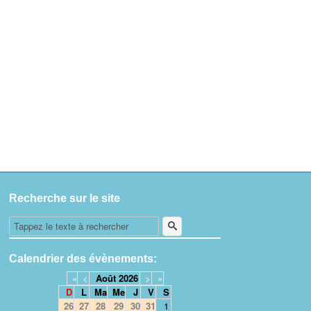
Recherche sur le site
Calendrier des évènements:
«
<
Août
2026
>
»
D
L
Ma
Me
J
V
S
26
27
28
29
30
31
1