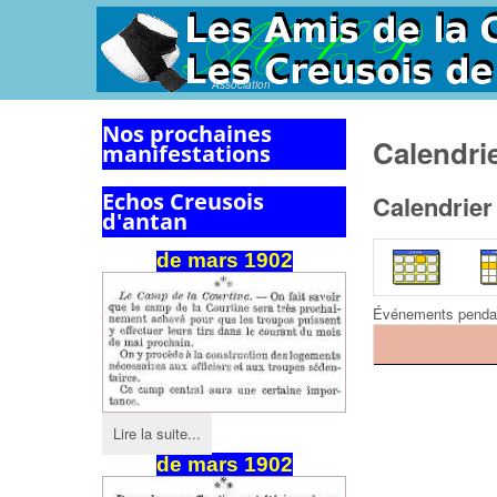
Association
Nos prochaines
Calendri
manifestations
Echos Creusois
Calendrier
d'antan
de
mars
1902
Événements penda
Pagination List Limi
Lire la suite...
de mars 1902