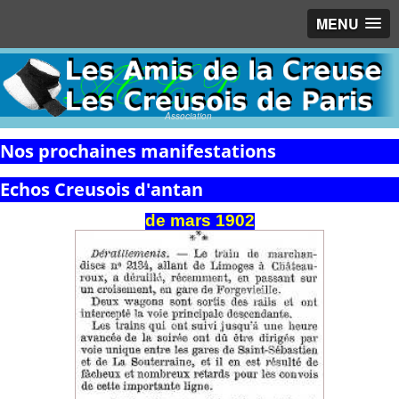
MENU
Association
Nos prochaines manifestations
Echos Creusois d'antan
de
mars
1902