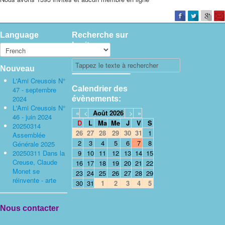
Language
Recherche sur
le site
Nouveau
L'Ami Creusois N°
Calendrier des
47 - septembre
2024
évènements:
L'Ami Creusois N°
«
<
Août
2026
>
»
46 - juin 2024
D
L
Ma
Me
J
V
S
20250314
26
27
28
29
30
31
1
Assemblée
2
3
4
5
6
7
8
Générale 2025
20250311 Dans la
9
10
11
12
13
14
15
Creuse, Claude
16
17
18
19
20
21
22
Monet se
23
24
25
26
27
28
29
réinvente - arte
30
31
1
2
3
4
5
Nous contacter