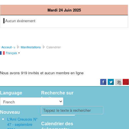
Mardi 24 Juin 2025
Aucun événement
Acceuil ->
Manifestations
Calendrier
Français
▼
Nous avons 919 invités et aucun membre en ligne
Language
Recherche sur
le site
Nouveau
L'Ami Creusois N°
Calendrier des
47 - septembre