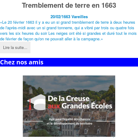
Tremblement de terre en 1663
20/02/1663
Vareilles
«Le 20 février 1663 il y a eu un si grand tremblement de terre à deux heures
de l'après-midi avec un si grand tonnerre, qui a vibré par trois ou quatre fois
vers les six heures du soir Les neiges ont été si grandes et duré tout le mois
de février de façon qu'on ne pouvait aller à la campagne.»
Lire la suite...
Chez nos amis