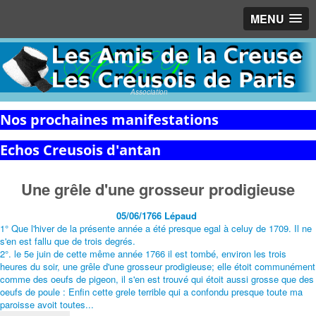
MENU
Association
Nos prochaines manifestations
Echos Creusois d'antan
Une grêle d'une grosseur prodigieuse
05/06/1766 Lépaud
1° Que l'hiver de la présente année a été presque egal à celuy de 1709. Il ne
s'en est fallu que de trois degrés.
2°. le 5e juin de cette même année 1766 il est tombé, environ les trois
heures du soir, une grêle d'une grosseur prodigieuse; elle étoit communément
comme des oeufs de pigeon, il s'en est trouvé qui étoit aussi grosse que des
oeufs de poule : Enfin cette grele terrible qui a confondu presque toute ma
paroisse avoit toutes...