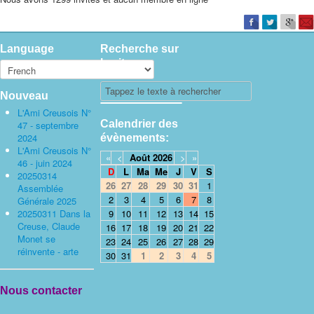
Language
Recherche sur
le site
Nouveau
L'Ami Creusois N°
Calendrier des
47 - septembre
2024
évènements:
L'Ami Creusois N°
«
<
Août
2026
>
»
46 - juin 2024
D
L
Ma
Me
J
V
S
20250314
26
27
28
29
30
31
1
Assemblée
2
3
4
5
6
7
8
Générale 2025
20250311 Dans la
9
10
11
12
13
14
15
Creuse, Claude
16
17
18
19
20
21
22
Monet se
23
24
25
26
27
28
29
réinvente - arte
30
31
1
2
3
4
5
Nous contacter