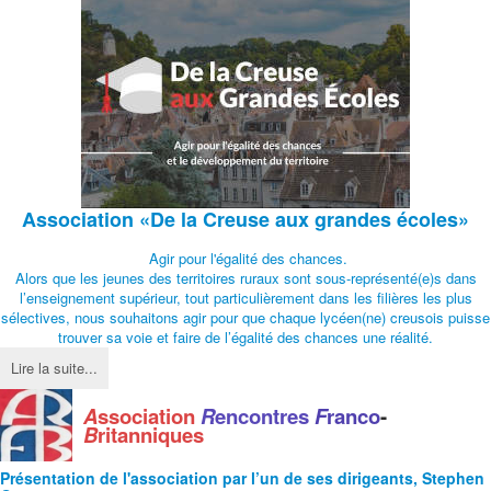
Association
«De la Creuse aux grandes écoles»
Agir pour l'égalité des chances.
Alors que les jeunes des territoires ruraux sont sous-représenté(e)s dans
l’enseignement supérieur, tout particulièrement dans les filières les plus
sélectives, nous souhaitons agir pour que chaque lycéen(ne) creusois puisse
trouver sa voie et faire de l’égalité des chances une réalité.
Lire la suite...
A
ssociation
R
encontres
F
ranco
-
B
ritanniques
Présentation de l'
association
par l’un de ses dirigeants, Stephen