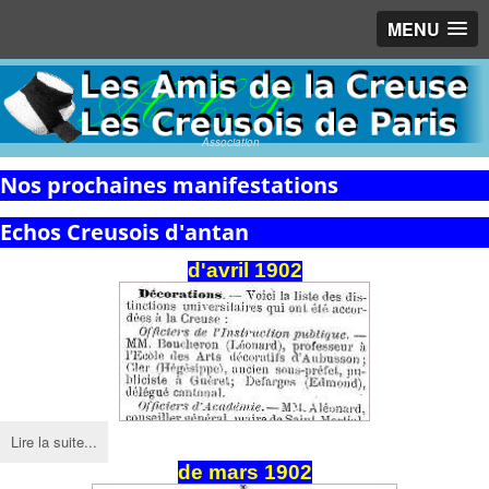
MENU
Association
Nos prochaines manifestations
Echos Creusois d'antan
d'avril 1902
Lire la suite...
de
mars
1902