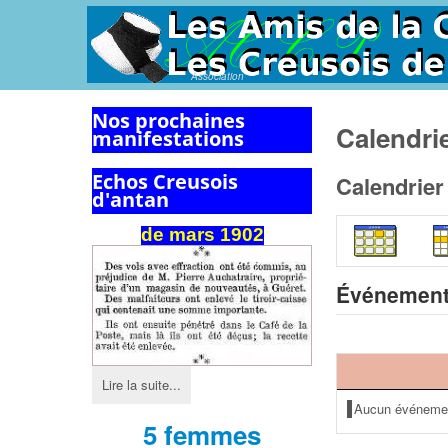
Association
Nos prochaines
Calendri
manifestations
Echos Creusois
Calendrier
d'antan
de mars 1902
Événement
Lire la suite...
Aucun événeme
5 femmes