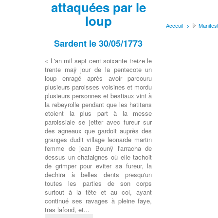
attaquées par le
loup
Acceuil ->
Manifest
Sardent le 30/05/1773
« L'an mil sept cent soixante treize le
trente maÿ jour de la pentecote un
loup enragé après avoir parcouru
plusieurs paroisses voisines et mordu
plusieurs personnes et bestiaux vint à
la rebeyrolle pendant que les hatitans
etoient la plus part à la messe
paroissiale se jetter avec fureur sur
des agneaux que gardoit auprès des
granges dudit village leonarde martin
femme de jean Bounÿ l'arracha de
dessus un chataignes où elle tachoit
de grimper pour eviter sa fureur, la
dechira à belles dents presqu'un
toutes les parties de son corps
surtout à la tête et au col, ayant
continué ses ravages à pleine faye,
tras lafond, et...