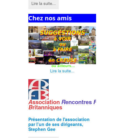
Lire la suite...
Chez nos amis
Lire la suite...
A
ssociation
R
encontres
F
ranco
-
B
ritanniques
Présentation de l'
association
par l’un de ses dirigeants,
Stephen Gee