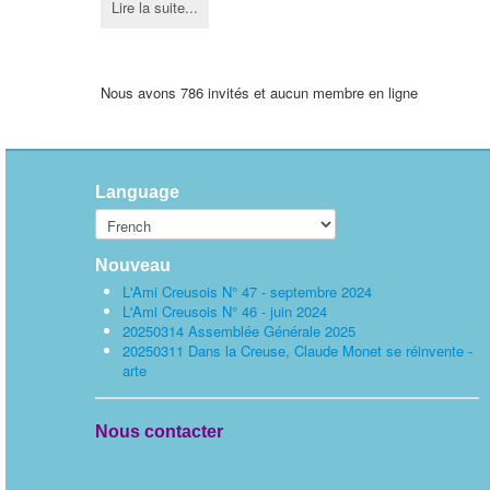
Lire la suite...
Nous avons 786 invités et aucun membre en ligne
Language
Nouveau
L'Ami Creusois N° 47 - septembre 2024
L'Ami Creusois N° 46 - juin 2024
20250314 Assemblée Générale 2025
20250311 Dans la Creuse, Claude Monet se réinvente -
arte
Nous contacter