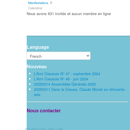
Manifestations
Calendrier
Nous avons 631 invités et aucun membre en ligne
Language
Nouveau
L'Ami Creusois N° 47 - septembre 2024
L'Ami Creusois N° 46 - juin 2024
20250314 Assemblée Générale 2025
20250311 Dans la Creuse, Claude Monet se réinvente -
arte
Nous contacter
Copyright 2026 - AdlC - CdP