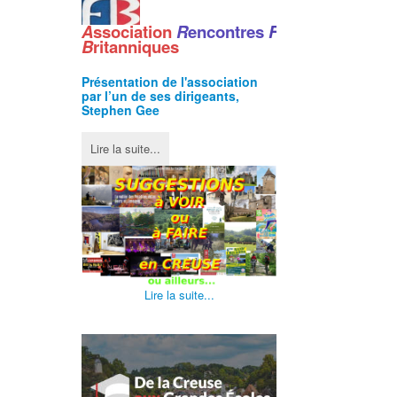
A
ssociation
R
encontres
F
ranco
-
B
ritanniques
Présentation de l'
association
par l’un de ses dirigeants,
Stephen Gee
Lire la suite...
Lire la suite...