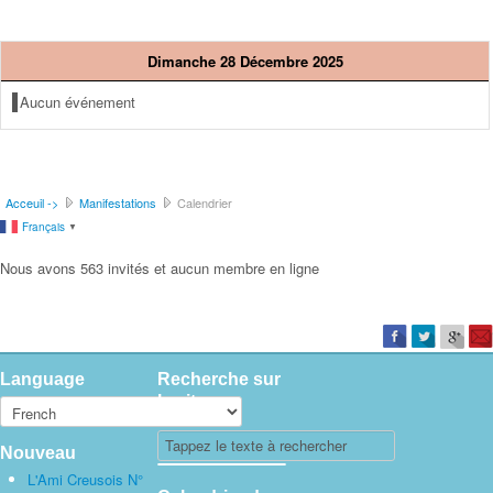
Dimanche 28 Décembre 2025
Aucun événement
Acceuil ->
Manifestations
Calendrier
Français
▼
Nous avons 563 invités et aucun membre en ligne
Language
Recherche sur
le site
Nouveau
L'Ami Creusois N°