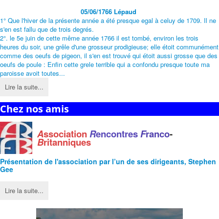
05/06/1766 Lépaud
1° Que l'hiver de la présente année a été presque egal à celuy de 1709. Il ne
s'en est fallu que de trois degrés.
2°. le 5e juin de cette même année 1766 il est tombé, environ les trois
heures du soir, une grêle d'une grosseur prodigieuse; elle étoit communément
comme des oeufs de pigeon, il s'en est trouvé qui étoit aussi grosse que des
oeufs de poule : Enfin cette grele terrible qui a confondu presque toute ma
paroisse avoit toutes...
Lire la suite...
Chez nos amis
A
ssociation
R
encontres
F
ranco
-
B
ritanniques
Présentation de l'
association
par l’un de ses dirigeants, Stephen
Gee
Lire la suite...