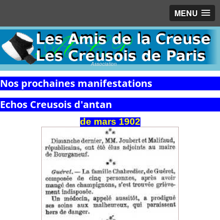
MENU
Association
Nos prochaines manifestations
Echos Creusois d'antan
de
mars
1902