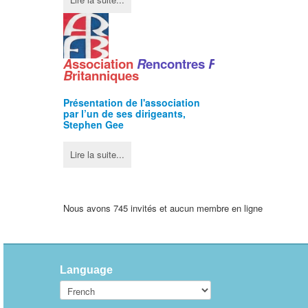
A
ssociation
R
encontres
F
ranco
-
B
ritanniques
Présentation de l'
association
par l’un de ses dirigeants,
Stephen Gee
Lire la suite...
Nous avons 745 invités et aucun membre en ligne
Language