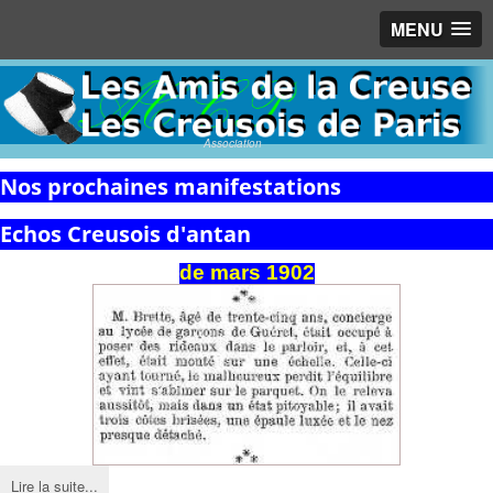
MENU
Association
Nos prochaines manifestations
Echos Creusois d'antan
de
mars
1902
Lire la suite...