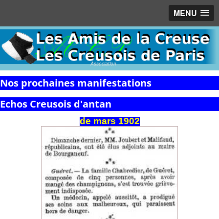
MENU
Association
Nos prochaines manifestations
Echos Creusois d'antan
de
mars
1902