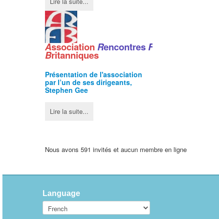
Lire la suite...
A
ssociation
R
encontres
F
ranco
-
B
ritanniques
Présentation de l'
association
par l’un de ses dirigeants,
Stephen Gee
Lire la suite...
Nous avons 591 invités et aucun membre en ligne
Language