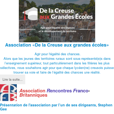
Association
«De la Creuse aux grandes écoles»
Agir pour l'égalité des chances.
Alors que les jeunes des territoires ruraux sont sous-représenté(e)s dans
l’enseignement supérieur, tout particulièrement dans les filières les plus
sélectives, nous souhaitons agir pour que chaque lycéen(ne) creusois puisse
trouver sa voie et faire de l’égalité des chances une réalité.
Lire la suite...
A
ssociation
R
encontres
F
ranco
-
B
ritanniques
Présentation de l'
association
par l’un de ses dirigeants, Stephen
Gee