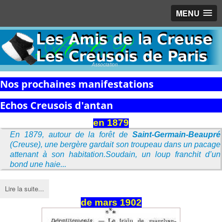
MENU
Association
Nos prochaines manifestations
Echos Creusois d'antan
en 1879
En 1879, autour de la forêt de
Saint-Germain-Beaupré
(Creuse), une bergère gardait son troupeau dans un pacage
attenant à son habitation.Soudain, un loup franchit d’un
bond une haie...
Lire la suite...
de
mars
1902