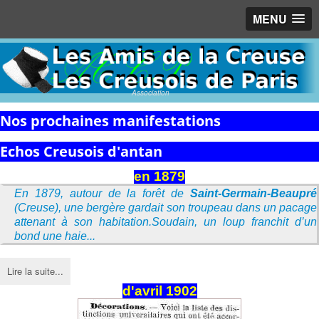
MENU
Association
Nos prochaines manifestations
Echos Creusois d'antan
en 1879
En 1879, autour de la forêt de
Saint-Germain-Beaupré
(Creuse), une bergère gardait son troupeau dans un pacage
attenant à son habitation.Soudain, un loup franchit d’un
bond une haie...
Lire la suite...
d'avril 1902