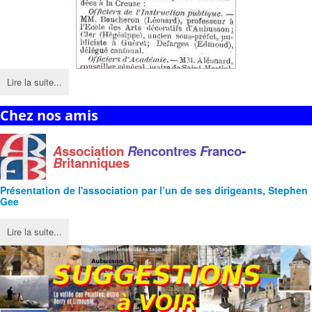
Lire la suite...
Chez nos amis
A
ssociation
R
encontres
F
ranco
-
B
ritanniques
Présentation de l'
association
par l’un de ses dirigeants, Stephen
Gee
Lire la suite...