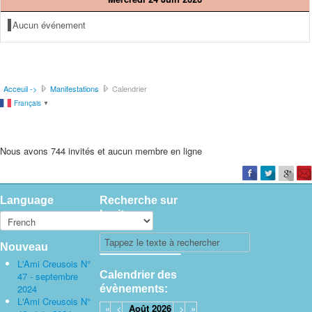
Aucun événement
Acceuil ->
Manifestations
Calendrier
Français
▼
Nous avons 744 invités et aucun membre en ligne
Language
Recherche sur
le site
Nouveau
L'Ami Creusois N°
Calendrier des
47 - septembre
2024
évènements:
L'Ami Creusois N°
«
<
Août
2026
>
»