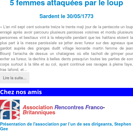
5 femmes attaquées par le loup
Sardent le 30/05/1773
« L'an mil sept cent soixante treize le trente maÿ jour de la pentecote un loup
enragé après avoir parcouru plusieurs paroisses voisines et mordu plusieurs
personnes et bestiaux vint à la rebeyrolle pendant que les hatitans etoient la
plus part à la messe paroissiale se jetter avec fureur sur des agneaux que
gardoit auprès des granges dudit village leonarde martin femme de jean
Bounÿ l'arracha de dessus un chataignes où elle tachoit de grimper pour
eviter sa fureur, la dechira à belles dents presqu'un toutes les parties de son
corps surtout à la tête et au col, ayant continué ses ravages à pleine faye,
tras lafond, et...
Lire la suite...
Chez nos amis
A
ssociation
R
encontres
F
ranco
-
B
ritanniques
Présentation de l'
association
par l’un de ses dirigeants, Stephen
Gee