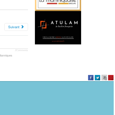
Suivant
JComments
itanniques