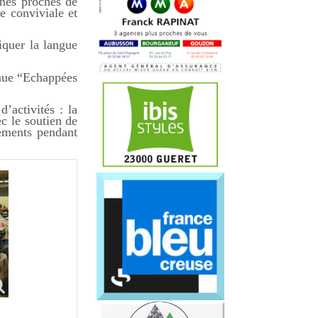
unes proches de
e conviviale et
iquer la langue
nnue “Echappées
’activités : la
c le soutien de
nements pendant