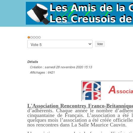
Association
Vote
utilisateur:
1
/
5
Veuillez
voter
Détails
Création : samedi 28 novembre 2020 15:13
Affichages : 6421
L'Association Rencontres Franco-Britanniq
d’adhérents. Chaque année le nombre d’adhére
cinquantaine de Français. L’association a été
quelques mois l’association a été créée officiel
nos rencontres dans La Salle Maurice Cauvin.