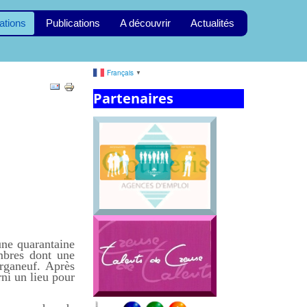
ations
Publications
A découvrir
Actualités
Français
▼
Partenaires
une quarantaine
mbres dont une
rganeuf. Après
ni un lieu pour