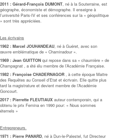
2011 : Gérard-François DUMONT
, né à la Souterraine, est
géographe, économiste et démographe. Il enseigne à
l’université Paris-IV et ses conférences sur la « géopolitique
» sont très appréciées.
Les écrivains
1962 : Marcel JOUHANDEAU
, né à Guéret, avec son
œuvre emblématique de « Chaminadour ».
1969 : Jean GUITTON
qui repose dans sa « chaumière » de
Champagnat , a été élu membre de l’Académie Française.
1982 : Françoise CHADERNAGOR
, à cette époque Maitre
des Requêtes au Conseil d’Etat et écrivain. Elle quitte plus
tard la magistrature et devient membre de l’Académie
Goncourt.
2017 : Pierrette FLEUTIAUX
auteur contemporain, qui a
obtenu le prix Femina en 1990 pour: « Nous sommes
éternels »
Entrepreneurs.
1971 : Pierre PANARD
, né à Dun-le-Palestel, fut Directeur