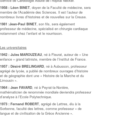
Service de Cardiologie Adulte de l’hôpital Necker.
1958 : Léon BINET
, doyen de la Faculté de médecine, sera
membre de l’Académie des Sciences. Il est l’auteur de
nombreux livres d’histoires et de nouvelles sur la Creuse.
1981 :Jean-Paul BINET
, son fils, sera également
professeur de médecine, spécialisé en chirurgie cardiaque
notamment chez l’enfant et le nourrisson.
Les universitaires
1942 : Jules MAROUZEAU
, né à Fleurat, auteur de « Une
enfance » grand latiniste, membre de l’Institut de France.
1957 : Désiré BRELINGARD
, né à Aubusson, professeur
agrégé de lycée, a publié de nombreux ouvrages d’histoire
et de géographie dont une « Histoire de la Marche et du
Limousin ».
1964 : Jean FAVARD
, né à Peyrat-la-Nonière,
mathématicien de renommée mondiale deviendra professeur
d’analyse à l’Ecole Polytechnique.
1973 : Fernand ROBERT
, agrégé de Lettres, élu à la
Sorbonne, faculté des lettres, comme professeur « de
langue et de civilisation de la Grèce Ancienne ».