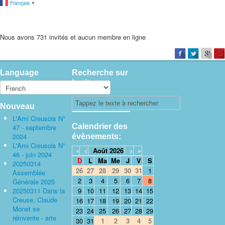
Français
▼
Nous avons 731 invités et aucun membre en ligne
Language
Recherche sur
le site
Nouveau
L'Ami Creusois N°
Calendrier des
47 - septembre
2024
évènements:
L'Ami Creusois N°
«
<
Août
2026
>
»
46 - juin 2024
D
L
Ma
Me
J
V
S
20250314
26
27
28
29
30
31
1
Assemblée
2
3
4
5
6
7
8
Générale 2025
20250311 Dans la
9
10
11
12
13
14
15
Creuse, Claude
16
17
18
19
20
21
22
Monet se
23
24
25
26
27
28
29
réinvente - arte
30
31
1
2
3
4
5