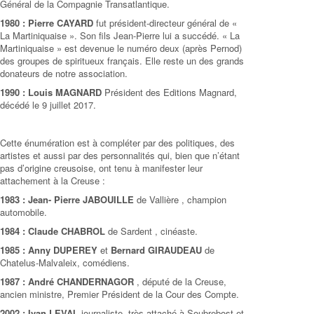
Général de la Compagnie Transatlantique.
1980 : Pierre CAYARD
fut président-directeur général de «
La Martiniquaise ». Son fils Jean-Pierre lui a succédé. « La
Martiniquaise » est devenue le numéro deux (après Pernod)
des groupes de spiritueux français. Elle reste un des grands
donateurs de notre association.
1990 : Louis MAGNARD
Président des Editions Magnard,
décédé le 9 juillet 2017.
Cette énumération est à compléter par des politiques, des
artistes et aussi par des personnalités qui, bien que n’étant
pas d’origine creusoise, ont tenu à manifester leur
attachement à la Creuse :
1983 : Jean- Pierre JABOUILLE
de Vallière , champion
automobile.
1984 : Claude CHABROL
de Sardent , cinéaste.
1985 : Anny DUPEREY
et
Bernard GIRAUDEAU
de
Chatelus-Malvaleix, comédiens.
1987 : André CHANDERNAGOR
, député de la Creuse,
ancien ministre, Premier Président de la Cour des Compte.
2002 : Ivan LEVAI
, journaliste, très attaché à Soubrebost et