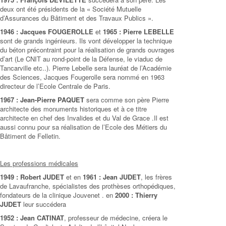
deux ont été présidents de la « Société Mutuelle
d’Assurances du Bâtiment et des Travaux Publics ».
1946 : Jacques FOUGEROLLE
et
1965 : Pierre LEBELLE
sont de grands ingénieurs. Ils vont développer la technique
du béton précontraint pour la réalisation de grands ouvrages
d’art (Le CNIT au rond-point de la Défense, le viaduc de
Tancarville etc..). Pierre Lebelle sera lauréat de l’Académie
des Sciences, Jacques Fougerolle sera nommé en 1963
directeur de l’Ecole Centrale de Paris.
1967 : Jean-Pierre PAQUET
sera comme son père Pierre
architecte des monuments historiques et à ce titre
architecte en chef des Invalides et du Val de Grace .Il est
aussi connu pour sa réalisation de l’Ecole des Métiers du
Bâtiment de Felletin.
Les professions médicales
1949 : Robert JUDET
et en
1961 : Jean JUDET
, les frères
de Lavaufranche, spécialistes des prothèses orthopédiques,
fondateurs de la clinique Jouvenet . en
2000 : Thierry
JUDET
leur succédera
1952 : Jean CATINAT
, professeur de médecine, créera le