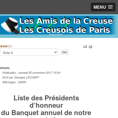
MENU
Association
Vote
utilisateur:
3
/
5
Veuillez
voter
Détails
Publication : samedi 25 novembre 2017 10:24
Écrit par Georges LECHAPT
Affichages : 28293
Liste des Présidents
d’honneur
du Banquet annuel de notre