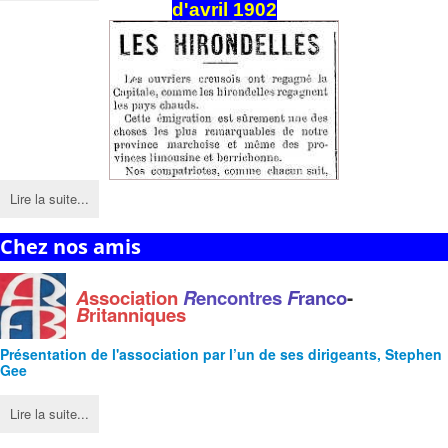
d'avril 1902
Lire la suite...
Chez nos amis
A
ssociation
R
encontres
F
ranco
-
B
ritanniques
Présentation de l'
association
par l’un de ses dirigeants, Stephen
Gee
Lire la suite...