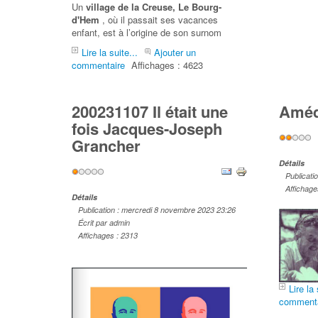
Un
village de la Creuse, Le Bourg-
d'Hem
, où il passait ses vacances
enfant, est à l’origine de son surnom
Lire la suite...
Ajouter un
commentaire
Affichages : 4623
200231107 Il était une
Améd
fois Jacques-Joseph
Vote
Grancher
utilisateu
Détails
Vote
Publicati
utilisateur:
1
/
5
Affichage
Détails
Publication : mercredi 8 novembre 2023 23:26
Écrit par admin
Affichages : 2313
Lire la 
commenta