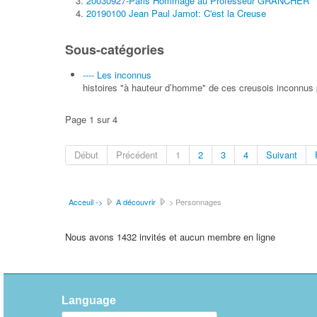
20030927-Paris Hommage au Professeur GRANCHER
20190100 Jean Paul Jamot: C'est la Creuse
Sous-catégories
---- Les inconnus
histoires "à hauteur d’homme" de ces creusois inconnus p
Page 1 sur 4
Début
Précédent
1
2
3
4
Suivant
Acceuil ->
A découvrir
> Personnages
Nous avons 1432 invités et aucun membre en ligne
Language