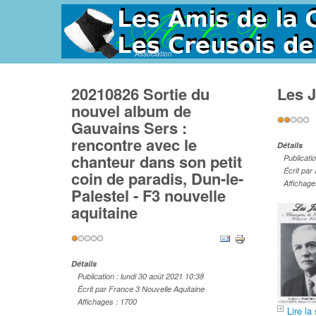
Association
20210826 Sortie du
Les 
nouvel album de
Vote
Gauvains Sers :
utilisateu
rencontre avec le
Détails
chanteur dans son petit
Publicati
Écrit par
coin de paradis, Dun-le-
Affichage
Palestel - F3 nouvelle
aquitaine
Vote
utilisateur:
1
/
5
Détails
Publication : lundi 30 août 2021 10:38
Écrit par France 3 Nouvelle Aquitaine
Affichages : 1700
Lire la 