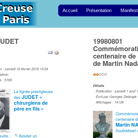
Accueil
Présentation
Manifest
JUDET
19980801
Commémorati
centenaire de 
r:
2
/
5
de Martin Na
on : samedi 16 février 2019 10:24
Vote
 admin
utilisateur:
2
/
5
s : 5709
Détails
La lignée prestigieuse
Publication : samedi 1 août 
JUDET «
des
Écrit par Georges Delangle
chirurgiens de
Affichages : 14138
père en fils »
Commémorat
centenaire d
Martin 
Soubrebost e
suite...
Ajouter un