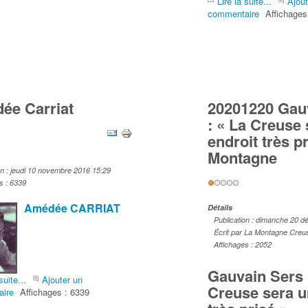
Lire la suite...
Ajout
commentaire
Affichages
ée Carriat
20201220 Gau
: « La Creuse 
endroit très pr
r:
2
/
5
Montagne
on : jeudi 10 novembre 2016 15:29
Vote
s : 6339
utilisateur:
1
/
5
Amédée CARRIAT
Détails
Publication : dimanche 20 
Écrit par La Montagne Creu
Affichages : 2052
Gauvain Sers 
suite...
Ajouter un
Creuse sera u
ire
Affichages : 6339