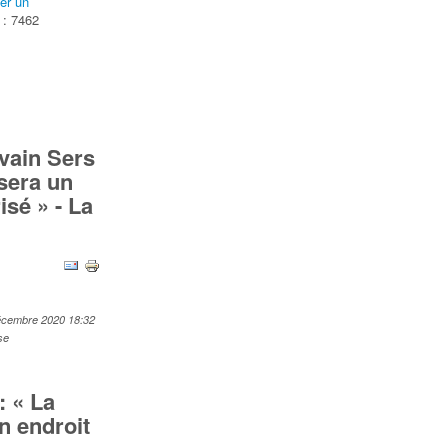
er un
 : 7462
vain Sers
sera un
isé » - La
décembre 2020 18:32
se
: « La
n endroit