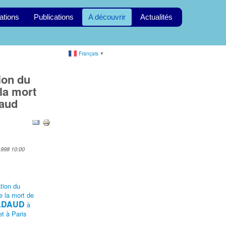
ations
Publications
A découvrir
Actualités
Français
▼
on du
la mort
daud
1998 10:00
ion du
e la mort de
NADAUD
à
t à Paris