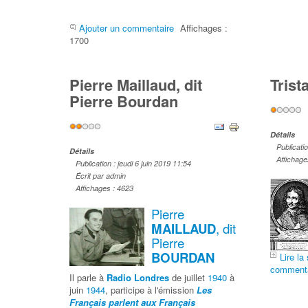
Ajouter un commentaire
Affichages :
1700
Pierre Maillaud, dit
Trist
Pierre Bourdan
Vote
utilisateu
Vote
Détails
utilisateur:
2
/
5
Publicati
Détails
Affichage
Publication : jeudi 6 juin 2019 11:54
Écrit par admin
Affichages : 4623
Pierre
MAILLAUD
, dit
Pierre
BOURDAN
Lire la 
commenta
Il parle à
Radio Londres
de juillet
1940
à
juin
1944
, participe à l'émission
Les
Français parlent aux Français