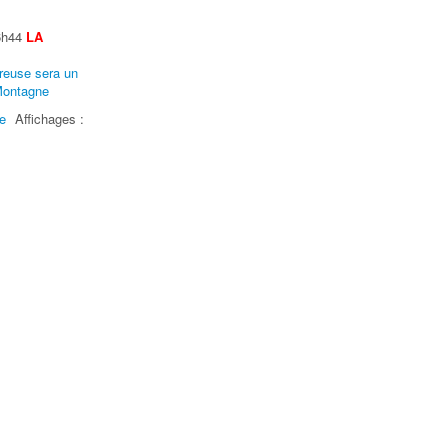
16h44
LA
e
Affichages :