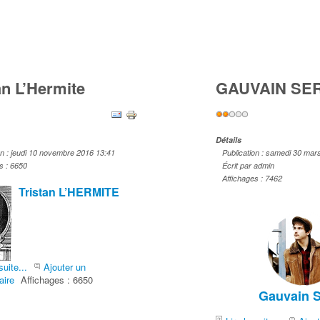
an L’Hermite
GAUVAIN SE
Vote
r:
1
/
5
utilisateur:
2
/
5
Détails
on : jeudi 10 novembre 2016 13:41
Publication : samedi 30 mar
s : 6650
Écrit par admin
Affichages : 7462
Tristan L’HERMITE
suite...
Ajouter un
ire
Affichages : 6650
Gauvain 