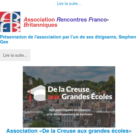
Lire la suite...
A
ssociation
R
encontres
F
ranco
-
B
ritanniques
Présentation de l'
association
par l’un de ses dirigeants, Stephen
Gee
Lire la suite...
Association
«De la Creuse aux grandes écoles»