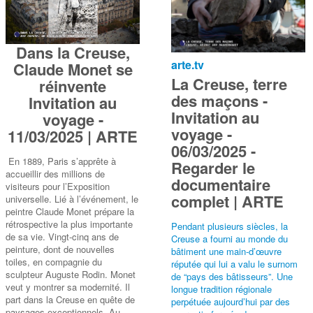
Dans la Creuse,
arte.tv
Claude Monet se
La Creuse, terre
réinvente
des maçons -
Invitation au
Invitation au
voyage -
voyage -
11/03/2025 | ARTE
06/03/2025 -
En 1889, Paris s’apprête à
Regarder le
accueillir des millions de
documentaire
visiteurs pour l’Exposition
complet | ARTE
universelle. Lié à l’événement, le
peintre Claude Monet prépare la
rétrospective la plus importante
Pendant plusieurs siècles, la
de sa vie. Vingt-cinq ans de
Creuse a fourni au monde du
peinture, dont de nouvelles
bâtiment une main-d’œuvre
toiles, en compagnie du
réputée qui lui a valu le surnom
sculpteur Auguste Rodin. Monet
de “pays des bâtisseurs”. Une
veut y montrer sa modernité. Il
longue tradition régionale
part dans la Creuse en quête de
perpétuée aujourd’hui par des
paysages exceptionnels. Au