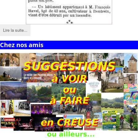
Lire la suite...
Chez nos amis
Peintres de Crozant
creusois disparus
youtube.
Blaudeix