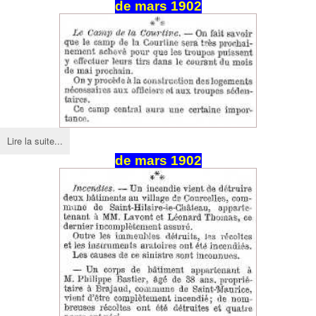
de
mars
1902
Lire la suite...
de
mars
1902
Creuse
Aubusson, au fil des arts...
Jamot (Clip Officiel)
Aquitaine" : La vallée des
hommage aux aviateurs
Panthéon (05/12/2013)
Pari(s) de la Creuse :
Denhaut
à Bourganeuf, Paulhac et