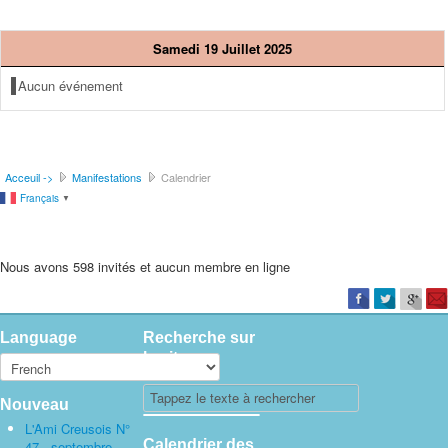
Samedi 19 Juillet 2025
Aucun événement
Acceuil ->
Manifestations
Calendrier
Français
▼
Nous avons 598 invités et aucun membre en ligne
Language
Recherche sur
le site
Nouveau
L'Ami Creusois N°
Calendrier des
47 - septembre