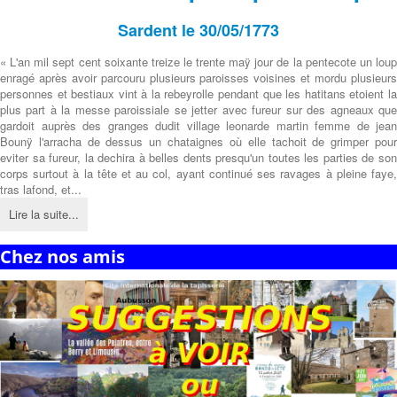
Sardent le 30/05/1773
« L'an mil sept cent soixante treize le trente maÿ jour de la pentecote un loup
enragé après avoir parcouru plusieurs paroisses voisines et mordu plusieurs
personnes et bestiaux vint à la rebeyrolle pendant que les hatitans etoient la
plus part à la messe paroissiale se jetter avec fureur sur des agneaux que
gardoit auprès des granges dudit village leonarde martin femme de jean
Bounÿ l'arracha de dessus un chataignes où elle tachoit de grimper pour
eviter sa fureur, la dechira à belles dents presqu'un toutes les parties de son
corps surtout à la tête et au col, ayant continué ses ravages à pleine faye,
tras lafond, et...
Lire la suite...
Chez nos amis