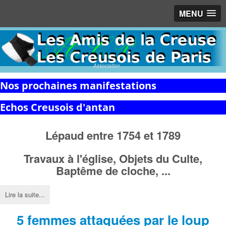
MENU
Association
Nos prochaines manifestations
Echos Creusois d'antan
Lépaud entre 1754 et 1789
Travaux à l'église,
Objets du Culte,
Baptême de cloche, ...
Lire la suite...
5 femmes attaquées par le loup