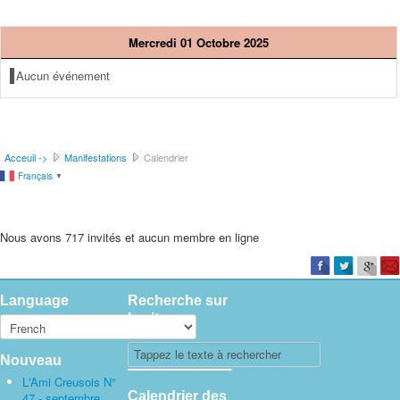
Mercredi 01 Octobre 2025
Aucun événement
Acceuil ->
Manifestations
Calendrier
Français
▼
Nous avons 717 invités et aucun membre en ligne
Language
Recherche sur
le site
Nouveau
L'Ami Creusois N°
Calendrier des
47 - septembre