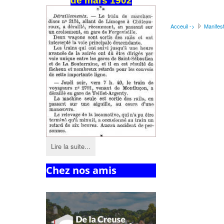
de
mars
1902
Acceuil ->
Manifest
Lire la suite...
Chez nos amis