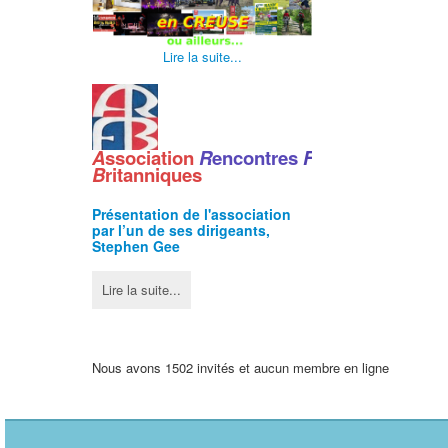
Lire la suite...
A
ssociation
R
encontres
F
ranco
-
B
ritanniques
Présentation de l'
association
par l’un de ses dirigeants,
Stephen Gee
Lire la suite...
Nous avons 1502 invités et aucun membre en ligne