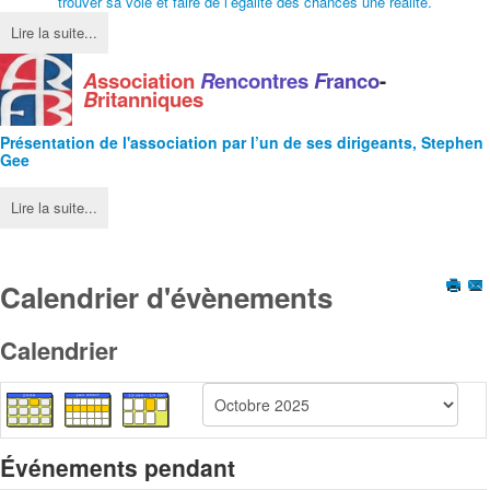
trouver sa voie et faire de l’égalité des chances une réalité.
Lire la suite...
A
ssociation
R
encontres
F
ranco
-
B
ritanniques
Présentation de l'
association
par l’un de ses dirigeants, Stephen
Gee
Lire la suite...
Calendrier d'évènements
Calendrier
Événements pendant