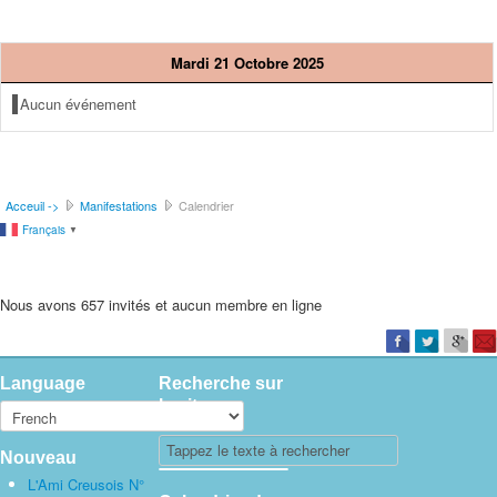
Mardi 21 Octobre 2025
Aucun événement
Acceuil ->
Manifestations
Calendrier
Français
▼
Nous avons 657 invités et aucun membre en ligne
Language
Recherche sur
le site
Nouveau
L'Ami Creusois N°