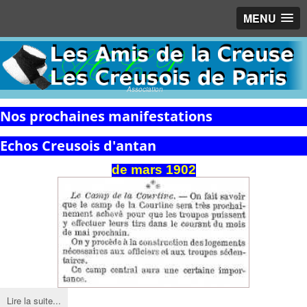
MENU
Association
Nos prochaines manifestations
Echos Creusois d'antan
de
mars
1902
Lire la suite...