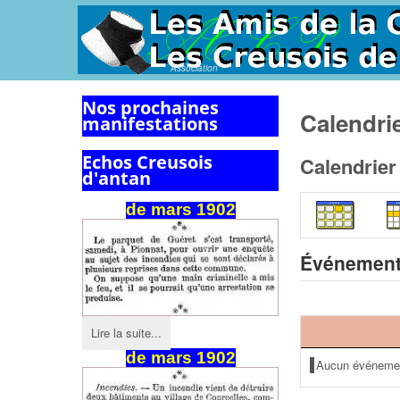
Association
Nos prochaines
Calendri
manifestations
Echos Creusois
Calendrier
d'antan
de mars 1902
Événement
Lire la suite...
de
mars
1902
Aucun événeme