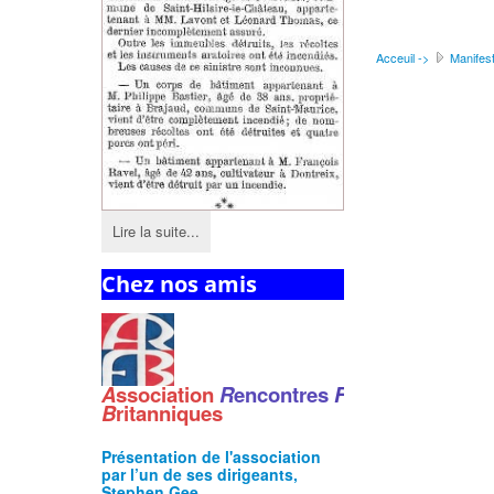
Acceuil ->
Manifest
Lire la suite...
Chez nos amis
A
ssociation
R
encontres
F
ranco
-
B
ritanniques
Présentation de l'
association
par l’un de ses dirigeants,
Stephen Gee