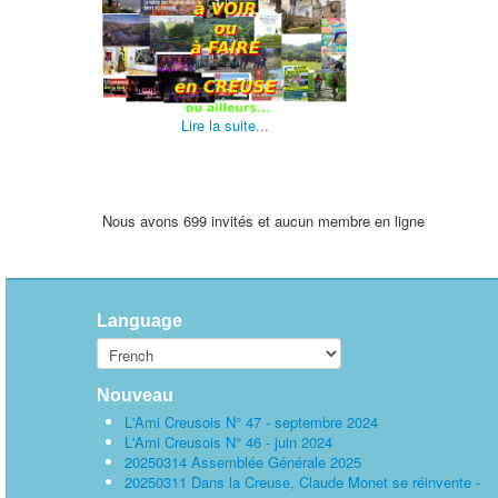
Lire la suite...
Nous avons 699 invités et aucun membre en ligne
Language
Nouveau
L'Ami Creusois N° 47 - septembre 2024
L'Ami Creusois N° 46 - juin 2024
20250314 Assemblée Générale 2025
20250311 Dans la Creuse, Claude Monet se réinvente -