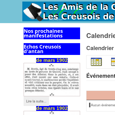
Association
Nos prochaines
Calendri
manifestations
Echos Creusois
Calendrier
d'antan
de
mars
1902
Événement
Lire la suite...
Aucun événeme
de mars 1902