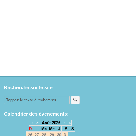
Recherche sur le site
Calendrier des évènements:
«
<
Août
2026
>
»
D
L
Ma
Me
J
V
S
26
27
28
29
30
31
1