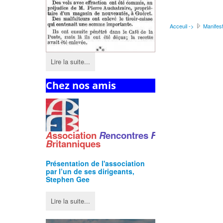
Acceuil ->
Manifest
Lire la suite...
Chez nos amis
A
ssociation
R
encontres
F
ranco
-
B
ritanniques
Présentation de l'
association
par l’un de ses dirigeants,
Stephen Gee
Lire la suite...