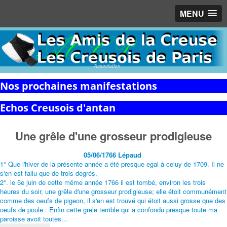
MENU
Association
Nos prochaines manifestations
Echos Creusois d'antan
Une grêle d'une grosseur prodigieuse
05/06/1766 Lépaud
1° Que l'hiver de la présente année a été presque egal à celuy de 1709. Il ne
s'en est fallu que de trois degrés.
2°. le 5e juin de cette même année 1766 il est tombé, environ les trois
heures du soir, une grêle d'une grosseur prodigieuse; elle étoit communément
comme des oeufs de pigeon, il s'en est trouvé qui étoit aussi grosse que des
oeufs de poule : Enfin cette grele terrible qui a confondu presque toute ma
paroisse avoit toutes...