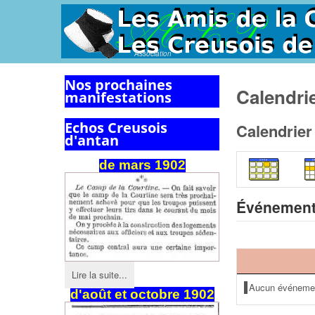
Association
Nos prochaines
Calendri
manifestations
Echos Creusois
Calendrier
d'antan
de
mars
1902
Événement
Lire la suite...
Aucun événeme
d'août et octobre 1902