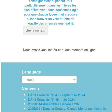
l’enseignement supérieur, tout
particulièrement dans les filières les
plus sélectives, nous souhaitons agir
pour que chaque lycéen(ne) creusois
puisse trouver sa voie et faire de
l’égalité des chances une réalité.
Lire la suite...
Nous avons 485 invités et aucun membre en ligne
Language
Nouveau
L'Ami Creusois N° 47 - septembre 2024
L'Ami Creusois N° 46 - juin 2024
20250314 Assemblée Générale 2025
20250311 Dans la Creuse, Claude Monet se réinvente -