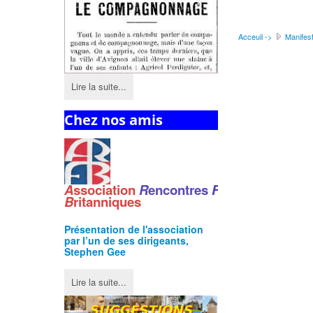
Acceuil ->
Manifest
Lire la suite...
Chez nos amis
A
ssociation
R
encontres
F
ranco
-
B
ritanniques
Présentation de l'
association
par l’un de ses dirigeants,
Stephen Gee
Lire la suite...