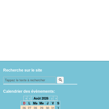
Recherche sur le site
Calendrier des évènements:
«
<
Août
2026
>
»
D
L
Ma
Me
J
V
S
26
27
28
29
30
31
1