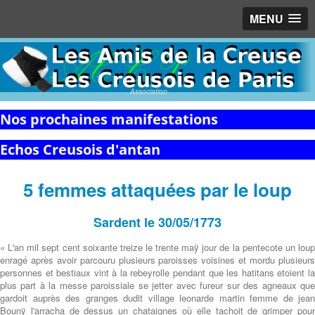
MENU
Association
Nos prochaines manifestations
Echos Creusois d'antan
5 femmes attaquées par le loup
Sardent le 30/05/1773
« L'an mil sept cent soixante treize le trente maÿ jour de la pentecote un loup
enragé après avoir parcouru plusieurs paroisses voisines et mordu plusieurs
personnes et bestiaux vint à la rebeyrolle pendant que les hatitans etoient la
plus part à la messe paroissiale se jetter avec fureur sur des agneaux que
gardoit auprès des granges dudit village leonarde martin femme de jean
Bounÿ l'arracha de dessus un chataignes où elle tachoit de grimper pour