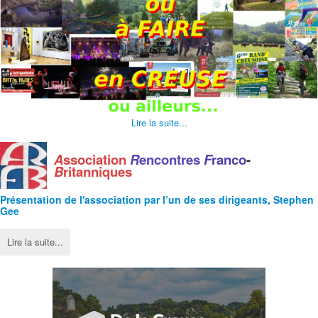
Lire la suite...
A
ssociation
R
encontres
F
ranco
-
B
ritanniques
Présentation de l'
association
par l’un de ses dirigeants, Stephen
Gee
Lire la suite...