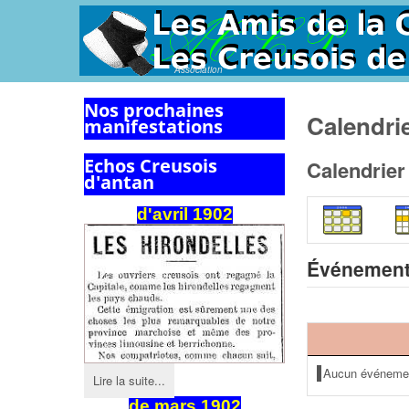
Association
Nos prochaines
Calendri
manifestations
Echos Creusois
Calendrier
d'antan
d'avril 1902
Événement
Aucun événeme
Lire la suite...
de
mars
1902