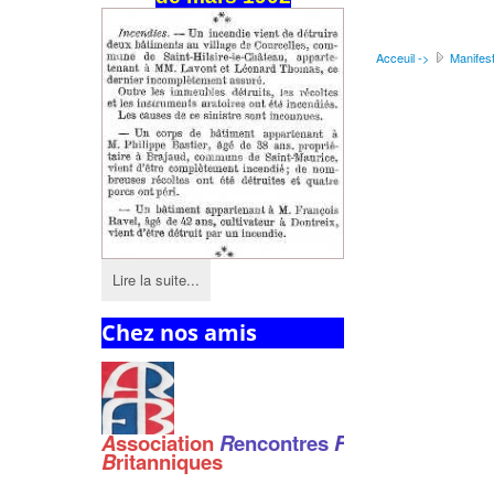
Acceuil ->
Manifest
Lire la suite...
Chez nos amis
A
ssociation
R
encontres
F
ranco
-
B
ritanniques